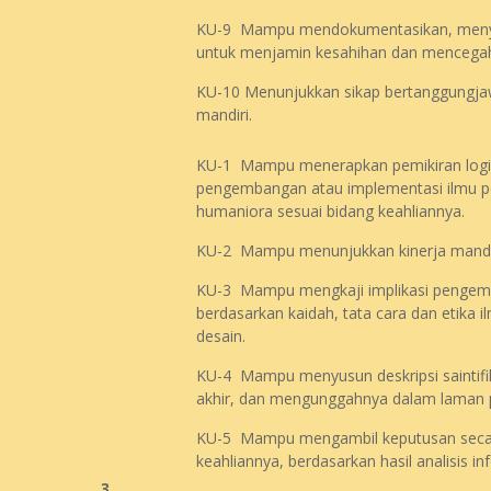
KU-9 Mampu mendokumentasikan, meny
untuk menjamin kesahihan dan mencegah 
KU-10 Menunjukkan sikap bertanggungjaw
mandiri.
KU-1 Mampu menerapkan pemikiran logis, k
pengembangan atau implementasi ilmu pe
humaniora sesuai bidang keahliannya.
KU-2 Mampu menunjukkan kinerja mandiri
KU-3 Mampu mengkaji implikasi pengemb
berdasarkan kaidah, tata cara dan etika 
desain.
KU-4 Mampu menyusun deskripsi saintifik 
akhir, dan mengunggahnya dalam laman p
KU-5 Mampu mengambil keputusan secara
keahliannya, berdasarkan hasil analisis in
3.