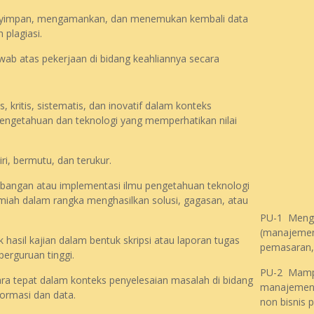
impan, mengamankan, dan menemukan kembali data
plagiasi.
ab atas pekerjaan di bidang keahliannya secara
ritis, sistematis, dan inovatif dalam konteks
ngetahuan dan teknologi yang memperhatikan nilai
, bermutu, dan terukur.
angan atau implementasi ilmu pengetahuan teknologi
ilmiah dalam rangka menghasilkan solusi, gagasan, atau
PU-1 Mengu
(manajemen
hasil kajian dalam bentuk skripsi atau laporan tugas
pemasaran,
erguruan tinggi.
PU-2 Mampu
 tepat dalam konteks penyelesaian masalah di bidang
manajemen d
formasi dan data.
non bisnis p