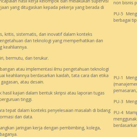
apaian hasil kerja kelompok dan melakukan supervisi
non bisnis p
rjaan yang ditugaskan kepada pekerja yang berada di
PU-5 Mengu
berbagai tip
ritis, sistematis, dan inovatif dalam konteks
engetahuan dan teknologi yang memperhatikan dan
g keahliannya.
, bermutu, dan terukur.
angan atau implementasi ilmu pengetahuan teknologi
i keahliannya berdasarkan kaidah, tata cara dan etika
PU-1 Mengu
 gagasan, atau desain.
(manajemen
pemasaran,
hasil kajian dalam bentuk skripsi atau laporan tugas
erguruan tinggi.
PU-3 Mengu
 tepat dalam konteks penyelesaian masalah di bidang
PU-4 Mampu
formasi dan data.
menggunakan
berdasarkan
kan jaringan kerja dengan pembimbing, kolega,
mbaganya.