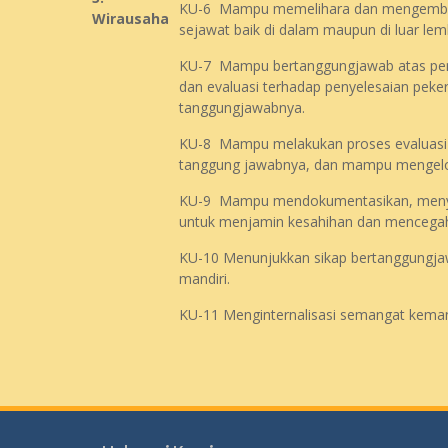
KU-6 Mampu memelihara dan mengembang
Wirausaha
sejawat baik di dalam maupun di luar le
KU-7 Mampu bertanggungjawab atas penc
dan evaluasi terhadap penyelesaian peke
tanggungjawabnya.
KU-8 Mampu melakukan proses evaluasi d
tanggung jawabnya, dan mampu mengelol
KU-9 Mampu mendokumentasikan, meny
untuk menjamin kesahihan dan mencegah 
KU-10 Menunjukkan sikap bertanggungjaw
mandiri.
KU-11 Menginternalisasi semangat keman