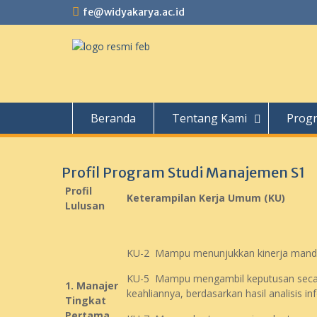
fe@widyakarya.ac.id
Beranda
Tentang Kami
Progr
Profil Program Studi Manajemen S1
Profil
Keterampilan Kerja Umum (KU)
Lulusan
KU-2 Mampu menunjukkan kinerja mandiri
KU-5 Mampu mengambil keputusan secara
1. Manajer
keahliannya, berdasarkan hasil analisis in
Tingkat
Pertama