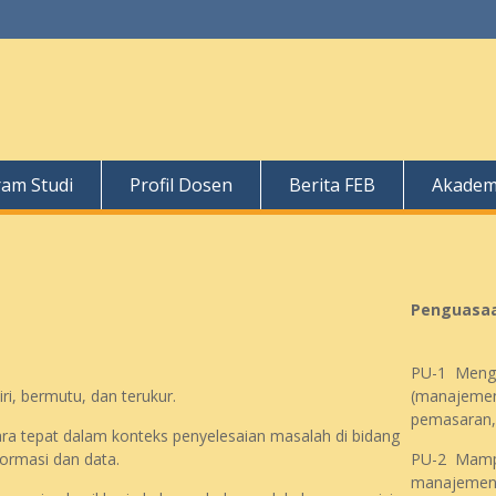
am Studi
Profil Dosen
Berita FEB
Akadem
Penguasaa
PU-1 Mengu
, bermutu, dan terukur.
(manajemen
pemasaran,
 tepat dalam konteks penyelesaian masalah di bidang
formasi dan data.
PU-2 Mampu
manajemen d