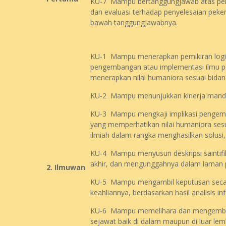
KU-7 Mampu bertanggungjawab atas penc
dan evaluasi terhadap penyelesaian peke
bawah tanggungjawabnya.
KU-1 Mampu menerapkan pemikiran logis, k
pengembangan atau implementasi ilmu p
menerapkan nilai humaniora sesuai bidan
KU-2 Mampu menunjukkan kinerja mandiri
KU-3 Mampu mengkaji implikasi pengemb
yang memperhatikan nilai humaniora sesua
ilmiah dalam rangka menghasilkan solusi,
KU-4 Mampu menyusun deskripsi saintifik 
akhir, dan mengunggahnya dalam laman p
2. Ilmuwan
KU-5 Mampu mengambil keputusan secara
keahliannya, berdasarkan hasil analisis in
KU-6 Mampu memelihara dan mengembang
sejawat baik di dalam maupun di luar le