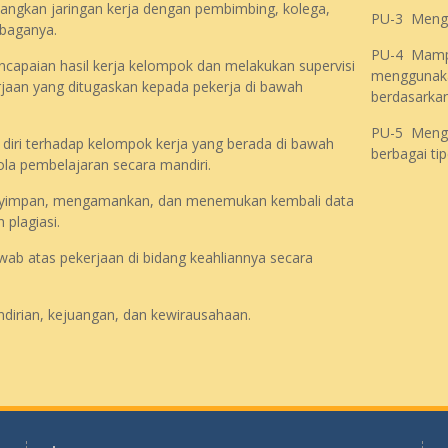
kan jaringan kerja dengan pembimbing, kolega,
PU-3 Mengu
mbaganya.
PU-4 Mampu
apaian hasil kerja kelompok dan melakukan supervisi
menggunakan
rjaan yang ditugaskan kepada pekerja di bawah
berdasarkan
PU-5 Mengu
iri terhadap kelompok kerja yang berada di bawah
berbagai tip
a pembelajaran secara mandiri.
impan, mengamankan, dan menemukan kembali data
plagiasi.
ab atas pekerjaan di bidang keahliannya secara
dirian, kejuangan, dan kewirausahaan.